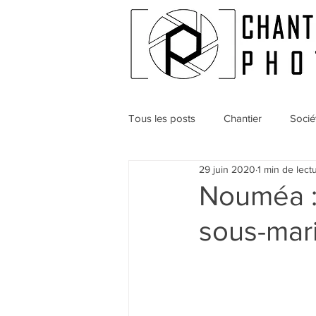
Tous les posts
Chantier
Socié
29 juin 2020
1 min de lect
Nouméa :
sous-mari