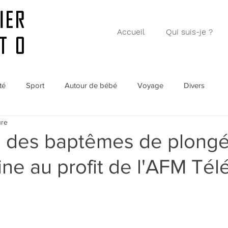
Accueil
Qui suis-je ?
té
Sport
Autour de bébé
Voyage
Divers
ure
 des baptêmes de plong
ne au profit de l'AFM Tél