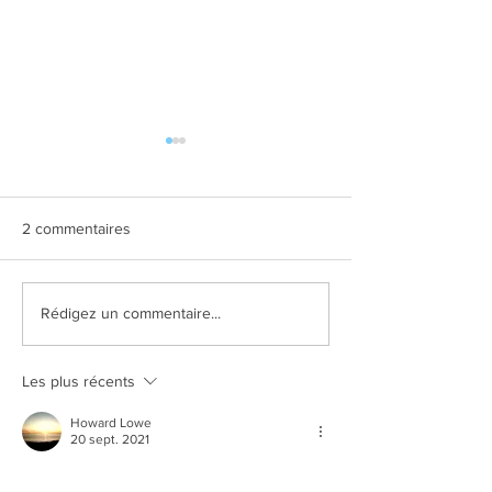
2 commentaires
Séance photo grossesse
Séance photo b
Rédigez un commentaire...
aquatique
nageur
Les plus récents
Howard Lowe
20 sept. 2021
Greeat reading your blog post