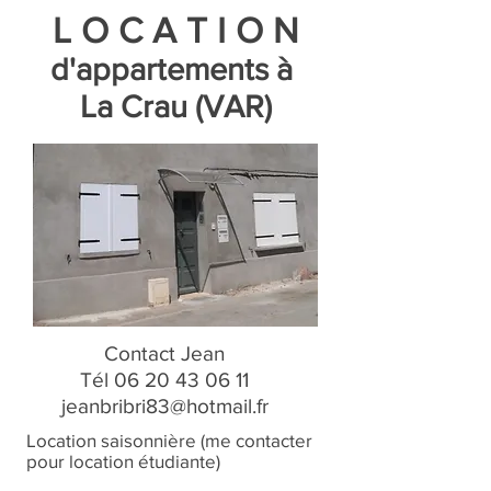
L O C A T I O N
d'appartements à
La Crau (VAR)
Contact Jean
Tél
06 20 43 06 11
jeanbribri83@hotmail.fr
Location saisonnière (me contacter
pour location étudiante)