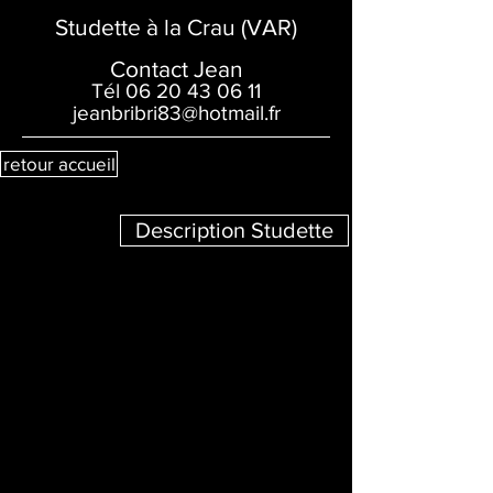
Studette à la Crau (VAR)
Contact Jean
Tél
06 20 43 06 11
jeanbribri83@hotmail.fr
retour accueil
Description Studette
1-Studette
2-Studette
3-Studette
4-Studette