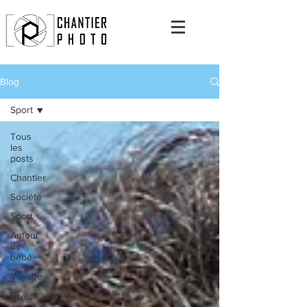
Blog
Sport
Tous
les
posts
Chantier
Société
Sport
Autour
de
bébé
Voyage
Divers