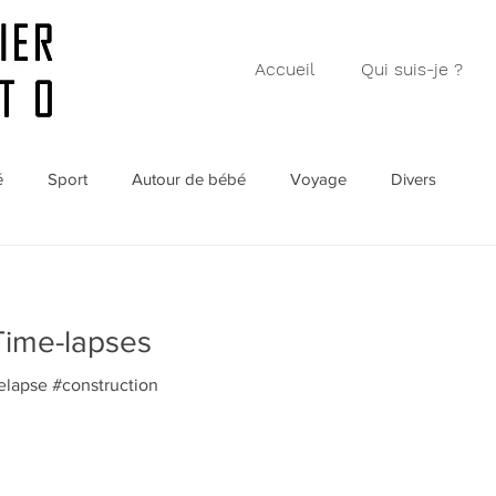
Accueil
Qui suis-je ?
é
Sport
Autour de bébé
Voyage
Divers
Time-lapses
elapse #construction