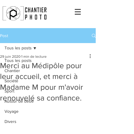
Post
Tous les posts
29 juin 2020
1 min de lecture
Tous les posts
Merci au Médipôle pour
Chantier
leur accueil, et merci à
Société
Madame M pour m'avoir
Sport
renouvelé sa confiance.
Autour de bébé
Voyage
Divers