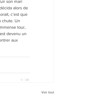
uir son mari 
 décida alors de 
orait, c’est que 
a chute. Un 
 immense tour, 
l est devenu un 
ontrer aux 
Voir tout