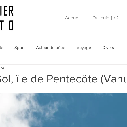
Accueil
Qui suis-je ?
té
Sport
Autour de bébé
Voyage
Divers
ure
ol, île de Pentecôte (Van