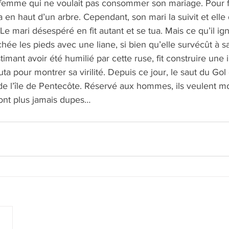
ne femme qui ne voulait pas consommer son mariage. Pour f
ia en haut d’un arbre. Cependant, son mari la suivit et elle
 Le mari désespéré en fit autant et se tua. Mais ce qu’il ign
chée les pieds avec une liane, si bien qu’elle survécût à s
imant avoir été humilié par cette ruse, fit construire une
auta pour montrer sa virilité. Depuis ce jour, le saut du Go
de l’île de Pentecôte. Réservé aux hommes, ils veulent m
ont plus jamais dupes… 